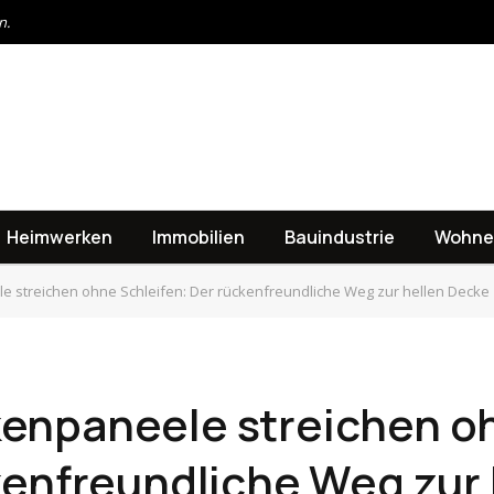
n.
Heimwerken
Immobilien
Bauindustrie
Wohne
e streichen ohne Schleifen: Der rückenfreundliche Weg zur hellen Decke
enpaneele streichen o
kenfreundliche Weg zur 