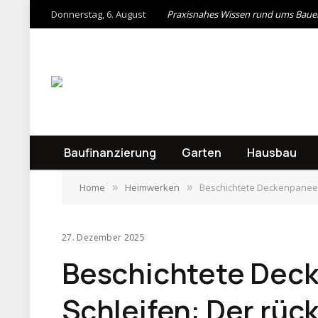
Donnerstag, 6. August
Praxisnahes Wissen rund ums Baue
Baufinanzierung
Garten
Hausbau
Home
Heimwerken
Beschichtete Deckenpaneel
»
»
27. Dezember 2025
Beschichtete Deck
Schleifen: Der rüc