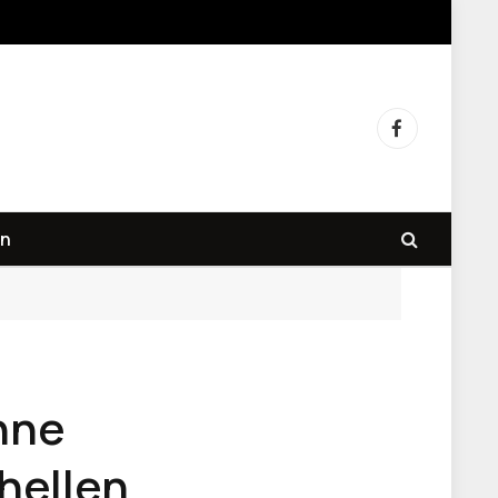
Facebook
n
hne
hellen